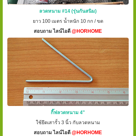
ลวดหนาม #14 (รุ่นกันสนิม)
ยาว 100 เมตร น้ำหนัก 10 กก / ขด
สอบถาม ไลน์ไอดี
@HORHOME
กิ๊ฟลวดหนาม 4"
ใช้ยึดเสารั้ว 3 นิ้ว กับลวดหนาม
สอบถาม ไลน์ไอดี
@HORHOME