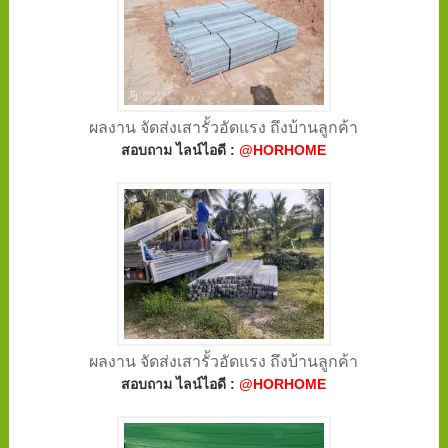
ผลงาน จัดส่งเสารั้วอัดแรง ถึงบ้านลูกค้า
สอบถาม ไลน์ไอดี :
@HORHOME
ผลงาน จัดส่งเสารั้วอัดแรง ถึงบ้านลูกค้า
สอบถาม ไลน์ไอดี :
@HORHOME