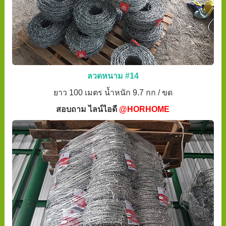
ลวดหนาม #14
ยาว 100 เมตร น้ำหนัก 9.7 กก / ขด
สอบถาม ไลน์ไอดี
@HORHOME