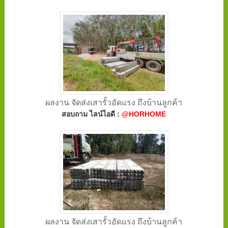
ผลงาน จัดส่งเสารั้วอัดแรง ถึงบ้านลูกค้า
สอบถาม ไลน์ไอดี :
@HORHOME
ผลงาน จัดส่งเสารั้วอัดแรง ถึงบ้านลูกค้า