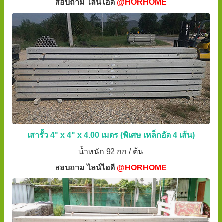
สอบถาม ไลน์ไอดี
@HORHOME
เสารั้ว 4" x 4" x 4.00 เมตร (พิเศษ เหล็กอัด 4 เส้น)
น้ำหนัก 92 กก / ต้น
สอบถาม ไลน์ไอดี
@HORHOME