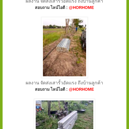
ผลงาน จัดส่งเสารั้วอัดแรง ถึงบ้านลูกค้า
สอบถาม ไลน์ไอดี :
@HORHOME
ผลงาน จัดส่งเสารั้วอัดแรง ถึงบ้านลูกค้า
สอบถาม ไลน์ไอดี :
@HORHOME