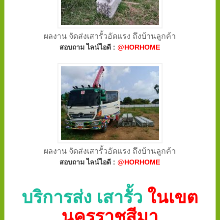
ผลงาน จัดส่งเสารั้วอัดแรง ถึงบ้านลูกค้า
สอบถาม ไลน์ไอดี :
@HORHOME
ผลงาน จัดส่งเสารั้วอัดแรง ถึงบ้านลูกค้า
สอบถาม ไลน์ไอดี :
@HORHOME
บริการส่ง เสารั้ว
ในเขต
นครราชสีมา