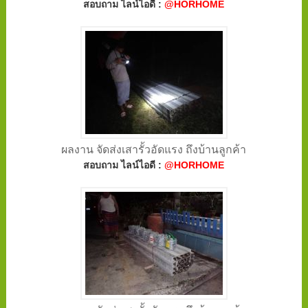
สอบถาม ไลน์ไอดี :
@HORHOME
ผลงาน จัดส่งเสารั้วอัดแรง ถึงบ้านลูกค้า
สอบถาม ไลน์ไอดี :
@HORHOME