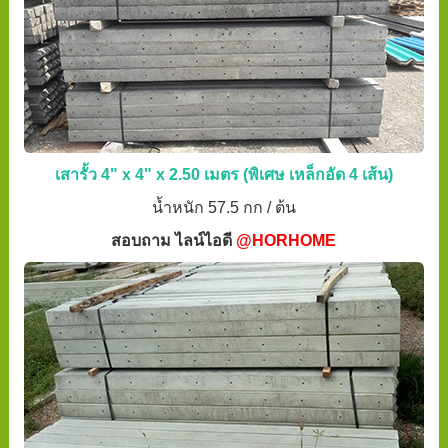
เสารั้ว 4" x 4" x 2.50 เมตร (พิเศษ เหล็กอัด 4 เส้น)
น้ำหนัก 57.5 กก / ต้น
สอบถาม ไลน์ไอดี
@HORHOME