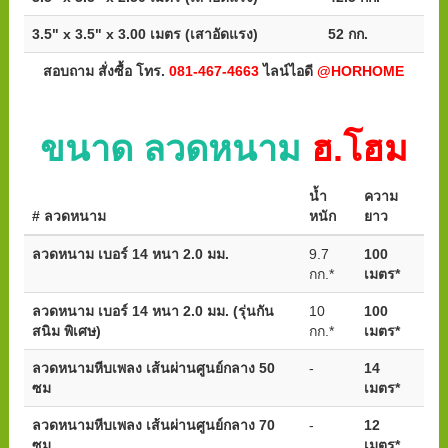
3.5" x 3.5" x 3.00 เมตร (เสาอัดแรง)
52 กก.
สอบถาม สั่งซื้อ โทร.
081-467-4663
ไลน์ไอดี
@HORHOME
ขนาด ลวดหนาม
ฮ.โฮม
น้ำ
ความ
# ลวดหนาม
หนัก
ยาว
ลวดหนาม เบอร์ 14 หนา 2.0 มม.
9.7
100
กก.*
เมตร*
ลวดหนาม เบอร์ 14 หนา 2.0 มม. (รุ่นกัน
10
100
สนิม พิเศษ)
กก.*
เมตร*
ลวดหนามหีบเพลง เส้นผ่านศูนย์กลาง 50
-
14
ซม
เมตร*
ลวดหนามหีบเพลง เส้นผ่านศูนย์กลาง 70
-
12
ซม
เมตร*