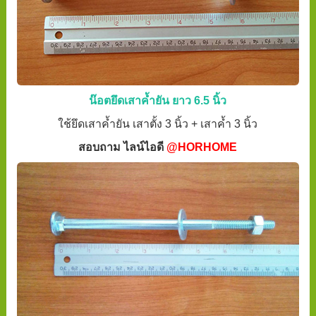
น๊อตยึดเสาค้ำยัน ยาว 6.5 นิ้ว
ใช้ยึดเสาค้ำยัน เสาตั้ง 3 นิ้ว + เสาค้ำ 3 นิ้ว
สอบถาม ไลน์ไอดี
@HORHOME