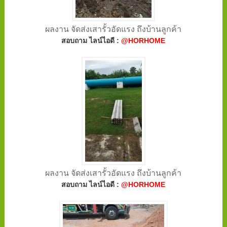
ผลงาน จัดส่งเสารั้วอัดแรง ถึงบ้านลูกค้า
สอบถาม ไลน์ไอดี :
@HORHOME
ผลงาน จัดส่งเสารั้วอัดแรง ถึงบ้านลูกค้า
สอบถาม ไลน์ไอดี :
@HORHOME