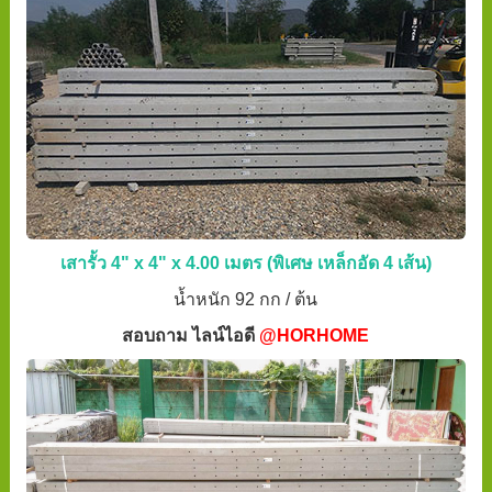
เสารั้ว 4" x 4" x 4.00 เมตร (พิเศษ เหล็กอัด 4 เส้น)
น้ำหนัก 92 กก / ต้น
สอบถาม ไลน์ไอดี
@HORHOME