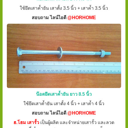
ใช้ยึดเสาค้ำยัน เสาตั้ง 3.5 นิ้ว + เสาค้ำ 3.5 นิ้ว
สอบถาม ไลน์ไอดี
@HORHOME
น๊อตยึดเสาค้ำยัน ยาว 8.5 นิ้ว
ใช้ยึดเสาค้ำยัน เสาตั้ง 4 นิ้ว + เสาค้ำ 4 นิ้ว
สอบถาม ไลน์ไอดี
@HORHOME
ฮ.โฮม เสารั้ว
เป็นผู้ผลิต และจำหน่ายเสารั้ว และลวด