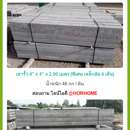
เสารั้ว 4" x 4" x 2.00 เมตร (พิเศษ เหล็กอัด 4 เส้น)
น้ำหนัก 46 กก / ต้น
สอบถาม ไลน์ไอดี
@HORHOME