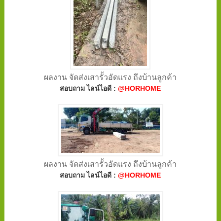
ผลงาน จัดส่งเสารั้วอัดแรง ถึงบ้านลูกค้า
สอบถาม ไลน์ไอดี :
@HORHOME
ผลงาน จัดส่งเสารั้วอัดแรง ถึงบ้านลูกค้า
สอบถาม ไลน์ไอดี :
@HORHOME