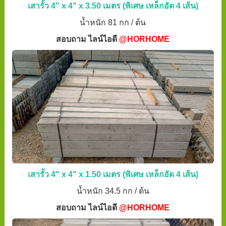
เสารั้ว 4" x 4" x 3.50 เมตร (พิเศษ เหล็กอัด 4 เส้น)
น้ำหนัก 81 กก / ต้น
สอบถาม ไลน์ไอดี
@HORHOME
เสารั้ว 4" x 4" x 1.50 เมตร (พิเศษ เหล็กอัด 4 เส้น)
น้ำหนัก 34.5 กก / ต้น
สอบถาม ไลน์ไอดี
@HORHOME