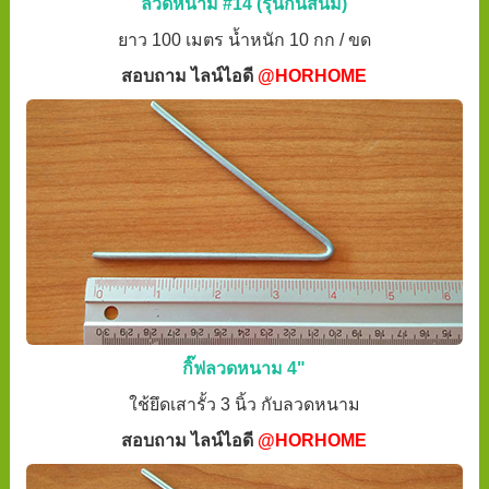
ลวดหนาม #14 (รุ่นกันสนิม)
ยาว 100 เมตร น้ำหนัก 10 กก / ขด
สอบถาม ไลน์ไอดี
@HORHOME
กิ๊ฟลวดหนาม 4"
ใช้ยึดเสารั้ว 3 นิ้ว กับลวดหนาม
สอบถาม ไลน์ไอดี
@HORHOME