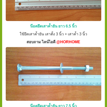
น๊อตยึดเสาค้ำยัน ยาว 6.5 นิ้ว
ใช้ยึดเสาค้ำยัน เสาตั้ง 3 นิ้ว + เสาค้ำ 3 นิ้ว
สอบถาม ไลน์ไอดี
@HORHOME
น๊อตยึดเสาค้ำยัน ยาว 7.5 นิ้ว