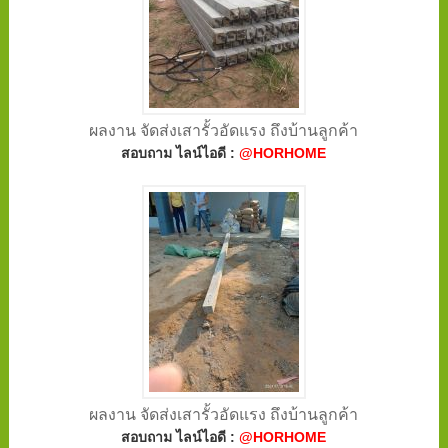
ผลงาน จัดส่งเสารั้วอัดแรง ถึงบ้านลูกค้า
สอบถาม ไลน์ไอดี :
@HORHOME
ผลงาน จัดส่งเสารั้วอัดแรง ถึงบ้านลูกค้า
สอบถาม ไลน์ไอดี :
@HORHOME