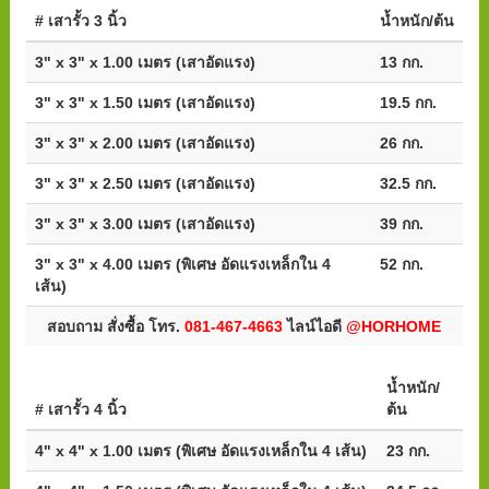
# เสารั้ว 3 นิ้ว
น้ำหนัก/ต้น
3" x 3" x 1.00 เมตร (เสาอัดแรง)
13 กก.
3" x 3" x 1.50 เมตร (เสาอัดแรง)
19.5 กก.
3" x 3" x 2.00 เมตร (เสาอัดแรง)
26 กก.
3" x 3" x 2.50 เมตร (เสาอัดแรง)
32.5 กก.
3" x 3" x 3.00 เมตร (เสาอัดแรง)
39 กก.
3" x 3" x 4.00 เมตร (พิเศษ อัดแรงเหล็กใน 4
52 กก.
เส้น)
สอบถาม สั่งซื้อ โทร.
081-467-4663
ไลน์ไอดี
@HORHOME
น้ำหนัก/
# เสารั้ว 4 นิ้ว
ต้น
4" x 4" x 1.00 เมตร (พิเศษ อัดแรงเหล็กใน 4 เส้น)
23 กก.