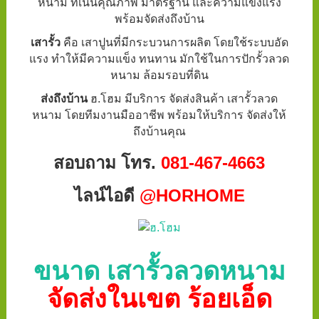
หนาม ที่เน้นคุณภาพ มาตรฐาน และความแข็งแรง
พร้อมจัดส่งถึงบ้าน
เสารั้ว
คือ เสาปูนที่มีกระบวนการผลิต โดยใช้ระบบอัด
แรง ทำให้มีความแข็ง ทนทาน มักใช้ในการปักรั้วลวด
หนาม ล้อมรอบที่ดิน
ส่งถึงบ้าน
ฮ.โฮม มีบริการ จัดส่งสินค้า เสารั้วลวด
หนาม โดยทีมงานมืออาชีพ พร้อมให้บริการ จัดส่งให้
ถึงบ้านคุณ
สอบถาม โทร.
081-467-4663
ไลน์ไอดี
@HORHOME
ขนาด เสารั้วลวดหนาม
จัดส่งในเขต ร้อยเอ็ด