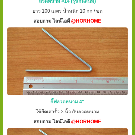
ลวดหนาม #14 (รุ่นกันสนิม)
ยาว 100 เมตร น้ำหนัก 10 กก / ขด
สอบถาม ไลน์ไอดี
@HORHOME
กิ๊ฟลวดหนาม 4"
ใช้ยึดเสารั้ว 3 นิ้ว กับลวดหนาม
สอบถาม ไลน์ไอดี
@HORHOME