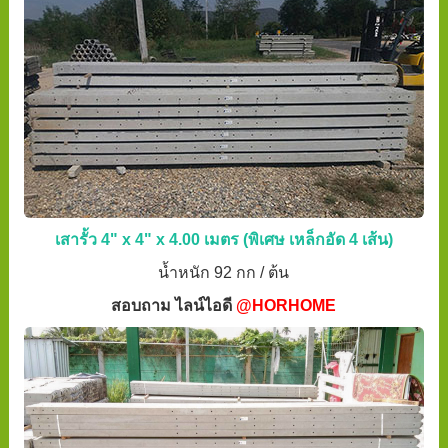
เสารั้ว 4" x 4" x 4.00 เมตร (พิเศษ เหล็กอัด 4 เส้น)
น้ำหนัก 92 กก / ต้น
สอบถาม ไลน์ไอดี
@HORHOME