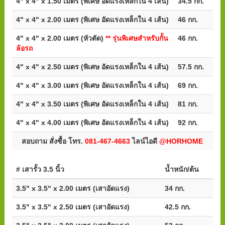
4" x 4" x 1.50 เมตร (พิเศษ อัดแรงเหล็กใน 4 เส้น)
34.5 กก.
4" x 4" x 2.00 เมตร (พิเศษ อัดแรงเหล็กใน 4 เส้น)
46 กก.
4" x 4" x 2.00 เมตร (หัวตัด)
** รุ่นพิเศษสำหรับกั้น
46 กก.
ล้อรถ
4" x 4" x 2.50 เมตร (พิเศษ อัดแรงเหล็กใน 4 เส้น)
57.5 กก.
4" x 4" x 3.00 เมตร (พิเศษ อัดแรงเหล็กใน 4 เส้น)
69 กก.
4" x 4" x 3.50 เมตร (พิเศษ อัดแรงเหล็กใน 4 เส้น)
81 กก.
4" x 4" x 4.00 เมตร (พิเศษ อัดแรงเหล็กใน 4 เส้น)
92 กก.
สอบถาม สั่งซื้อ โทร.
081-467-4663
ไลน์ไอดี
@HORHOME
# เสารั้ว 3.5 นิ้ว
น้ำหนัก/ต้น
3.5" x 3.5" x 2.00 เมตร (เสาอัดแรง)
34 กก.
3.5" x 3.5" x 2.50 เมตร (เสาอัดแรง)
42.5 กก.