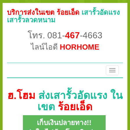
บริการส่งในเขต ร้อยเอ็ด
เสารั้วอัดแรง
เสารั้วลวดหนาม
โทร. 081-
467
-4663
ไลน์ไอดี
HORHOME
Toggle
navigatio
ฮ.โฮม
ส่งเสารั้วอัดแรง ใน
เขต
ร้อยเอ็ด
เก็บเงินปลายทาง!!