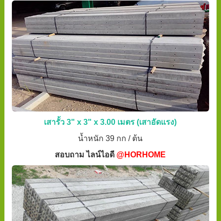
เสารั้ว 3" x 3" x 3.00 เมตร (เสาอัดแรง)
น้ำหนัก 39 กก / ต้น
สอบถาม ไลน์ไอดี
@HORHOME