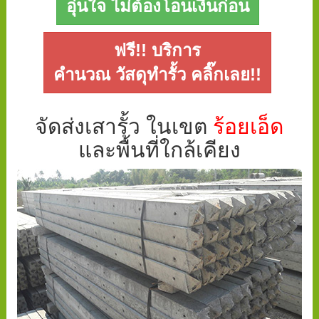
อุ่นใจ ไม่ต้องโอนเงินก่อน
ฟรี!! บริการ
คำนวณ วัสดุทำรั้ว คลิ๊กเลย!!
จัดส่งเสารั้ว ในเขต
ร้อยเอ็ด
และพื้นที่ใกล้เคียง