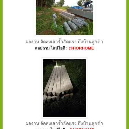
ผลงาน จัดส่งเสารั้วอัดแรง ถึงบ้านลูกค้า
สอบถาม ไลน์ไอดี :
@HORHOME
ผลงาน จัดส่งเสารั้วอัดแรง ถึงบ้านลูกค้า