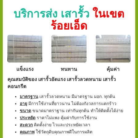
บริการส่ง เสารั้ว
ในเขต
ร้อยเอ็ด
แข็งแรง
ทนทาน
คุ้มค่า
คุณสมบัติของ เสารั้วอัดแรง เสารั้วลวดหนาม เสารั้ว
คอนกรีต
มาตรฐาน
เสารั้วลวดหนาม มีมาตรฐาน มอก. ทุกต้น
อายุ
มีการใช้งานที่ยาวนาน ไม่ต้องกังวลการแตกร้าว
ขนาด
ขนาดมาตราฐาน เท่ากันทุกต้น ทำให้ติดตั้งได้ง่าย
ประหยัด
ราคาไม่แพง คุ้มค่ากับการใช้งาน
สะดวก
ติดตั้งง่าย ไวและประหยัดเวลา
คุณภาพ
ใช้วัตถุดิบคุณภาพดีในการผลิต