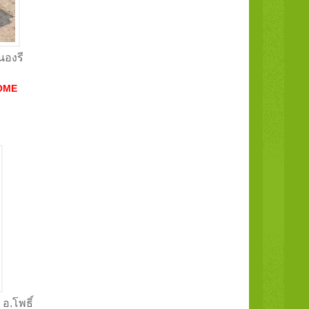
นองรี
OME
 อ.โพธิ์