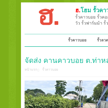
ฮ.
โฮม รั้วคา
รั้วคาวบอย รั้วคอก
วัว รั้วฟาร์มม้า ร
รั้วคาวบอย
รั้วล
จัดส่ง คานคาวบอย ต.ท่าหลว
หน้าแรก
รั้วคาวบอย