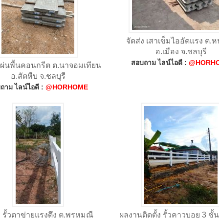
จัดส่ง เสาเข็มไออัดแรง ต.ห
อ.เมือง จ.ชลบุรี
สอบถาม ไลน์ไอดี :
@HORH
 แผ่นพื้นคอนกรีต ต.นาจอมเทียน
อ.สัตหีบ จ.ชลบุรี
ถาม ไลน์ไอดี :
@HORHOME
ง รั้วตาข่ายแรงดึง ต.พรหมณี
ผลงานติดตั้ง รั้วคาวบอย 3 ชั้น