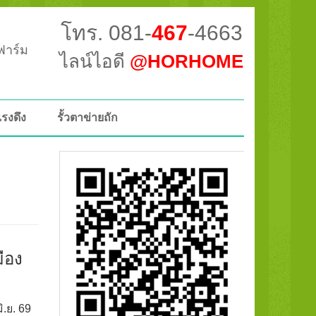
โทร. 081-
467
-4663
วฟาร์ม
ไลน์ไอดี
@HORHOME
แรงดึง
รั้วตาข่ายถัก
ือง
ิ.ย. 69