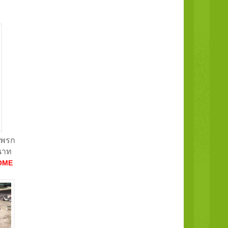
.แพรก
ยนาท
OME