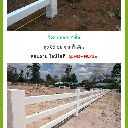
รั้วคาวบอย 2 ชั้น
สูง 85 ซม จากพื้นดิน
สอบถาม ไลน์ไอดี :
@HORHOME