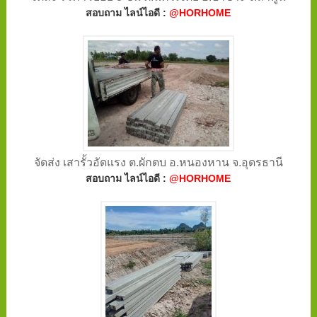
สอบถาม ไลน์ไอดี :
@HORHOME
จัดส่ง เสารั้วอัดแรง ต.ผักตบ อ.หนองหาน จ.อุดรธานี
สอบถาม ไลน์ไอดี :
@HORHOME