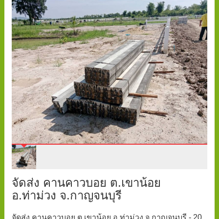
จัดส่ง คานคาวบอย ต.เขาน้อย
อ.ท่าม่วง จ.กาญจนบุรี
จัดส่ง คานคาวบอย ต.เขาน้อย อ.ท่าม่วง จ.กาญจนบุรี - 20