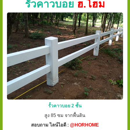
รั้วคาวบอย
ฮ.โฮม
รั้วคาวบอย 2 ชั้น
สูง 85 ซม จากพื้นดิน
สอบถาม ไลน์ไอดี :
@HORHOME