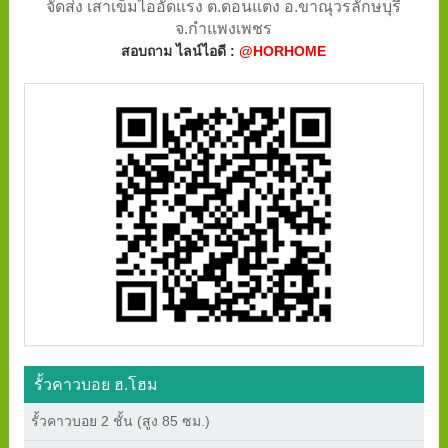
จัดส่ง เสาเข็มไออัดแรง ต.ดอนแตง อ.ขาณุวรลักษบุรี
จ.กำแพงเพชร
สอบถาม ไลน์ไอดี :
@HORHOME
รั้วคาวบอย ฮ.โฮม
รั้วคาวบอย 2 ชั้น (สูง 85 ซม.)