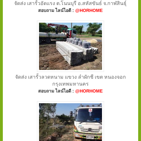
จัดส่ง เสารั้วอัดแรง ต.โนนบุรี อ.สหัสขันธ์ จ.กาฬสินธุ์
สอบถาม ไลน์ไอดี :
@HORHOME
จัดส่ง เสารั้วลวดหนาม แขวง ลำผักชี เขต หนองจอก
กรุงเทพมหานคร
สอบถาม ไลน์ไอดี :
@HORHOME