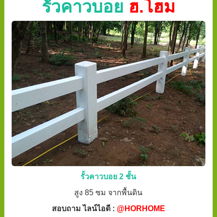
รั้วคาวบอย
ฮ.โฮม
รั้วคาวบอย 2 ชั้น
สูง 85 ซม จากพื้นดิน
สอบถาม ไลน์ไอดี :
@HORHOME