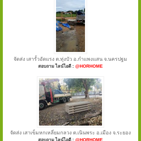
จัดส่ง เสารั้วอัดแรง ต.ทุ่งบัว อ.กำแพงแสน จ.นครปฐม
สอบถาม ไลน์ไอดี :
@HORHOME
จัดส่ง เสาเข็มหกเหลี่ยมกลวง ต.เนินพระ อ.เมือง จ.ระยอง
สอบถาม ไลน์ไอดี :
@HORHOME