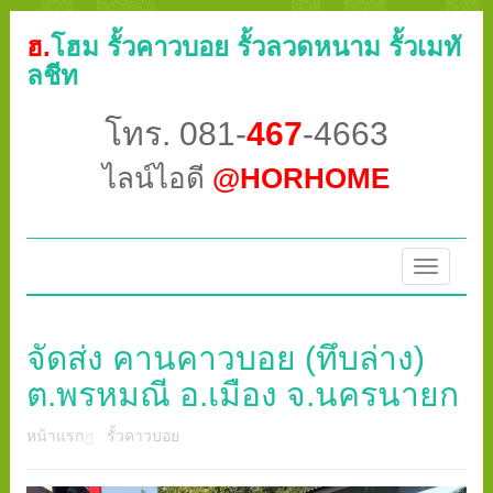
ฮ.
โฮม รั้วคาวบอย รั้วลวดหนาม รั้วเมทั
ลชีท
โทร. 081-
467
-4663
ไลน์ไอดี
@HORHOME
Toggle
navigatio
จัดส่ง คานคาวบอย (ทึบล่าง)
ต.พรหมณี อ.เมือง จ.นครนายก
หน้าแรก
รั้วคาวบอย