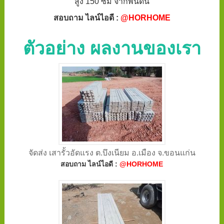
สูง 150 ซม จากพื้นดิน
สอบถาม ไลน์ไอดี :
@HORHOME
ตัวอย่าง ผลงานของเรา
จัดส่ง เสารั้วอัดแรง ต.บึงเนียม อ.เมือง จ.ขอนแก่น
สอบถาม ไลน์ไอดี :
@HORHOME