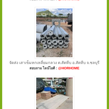
จัดส่ง เสาเข็มหกเหลี่ยมกลวง ต.สัตหีบ อ.สัตหีบ จ.ชลบุรี
สอบถาม ไลน์ไอดี :
@HORHOME