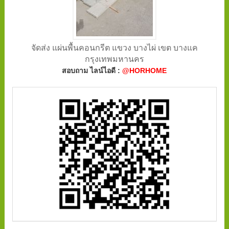
จัดส่ง แผ่นพื้นคอนกรีต แขวง บางไผ่ เขต บางแค
กรุงเทพมหานคร
สอบถาม ไลน์ไอดี :
@HORHOME