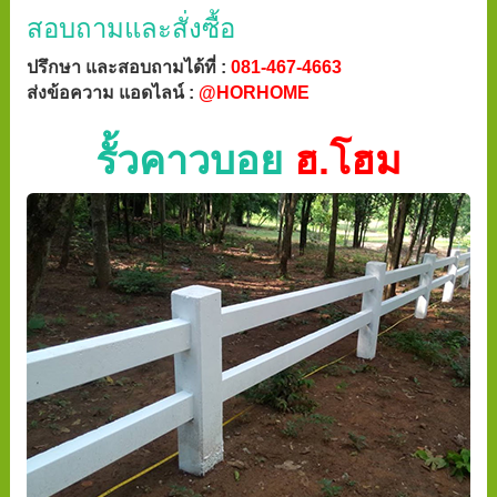
สอบถามและสั่งซื้อ
ปรึกษา และสอบถามได้ที่ :
081-467-4663
ส่งข้อความ แอดไลน์ :
@HORHOME
รั้วคาวบอย
ฮ.โฮม