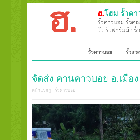
ฮ.
โฮม รั้วคา
รั้วคาวบอย รั้วคอก
วัว รั้วฟาร์มม้า ร
รั้วคาวบอย
รั้วล
จัดส่ง คานคาวบอย อ.เมือง
หน้าแรก
รั้วคาวบอย