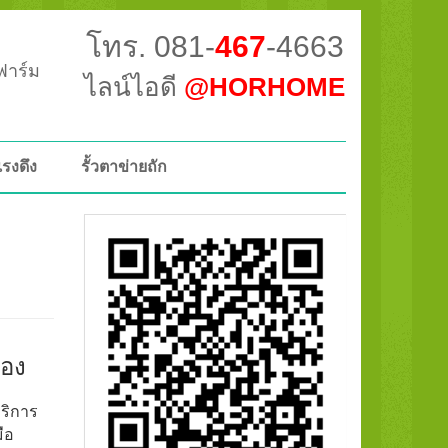
โทร. 081-
467
-4663
วฟาร์ม
ไลน์ไอดี
@HORHOME
แรงดึง
รั้วตาข่ายถัก
ทอง
บริการ
ือ