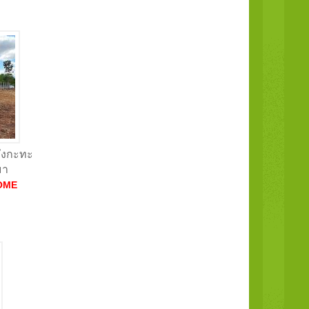
ง​กะทะ​
มา
OME