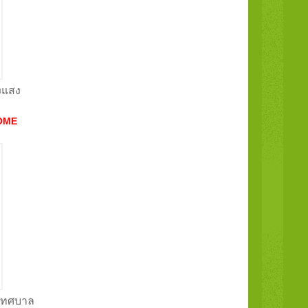
องแสง
OME
 เทศบาล