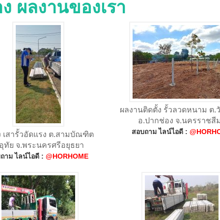
่าง ผลงานของเรา
ผลงานติดตั้ง รั้วลวดหนาม ต.วั
อ.​ปากช่อง จ.นครราชสี
สอบถาม ไลน์ไอดี :
@HORH
่ง เสารั้วอัดแรง ต.สามบัณฑิต
อุทัย จ.พระนครศรีอยุธยา
ถาม ไลน์ไอดี :
@HORHOME