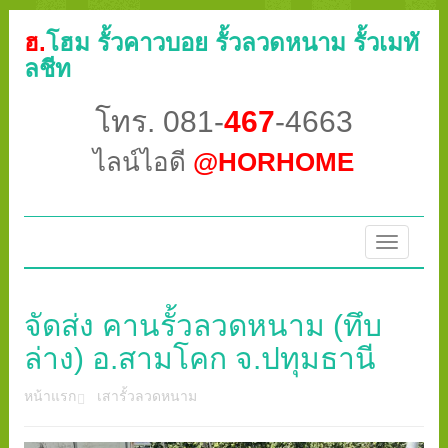
ฮ.
โฮม รั้วคาวบอย รั้วลวดหนาม รั้วเมทั
ลชีท
โทร. 081-
467
-4663
ไลน์ไอดี
@HORHOME
Toggle
navigatio
จัดส่ง คานรั้วลวดหนาม (ทึบ
ล่าง) อ.สามโคก จ.ปทุมธานี
หน้าแรก
เสารั้วลวดหนาม