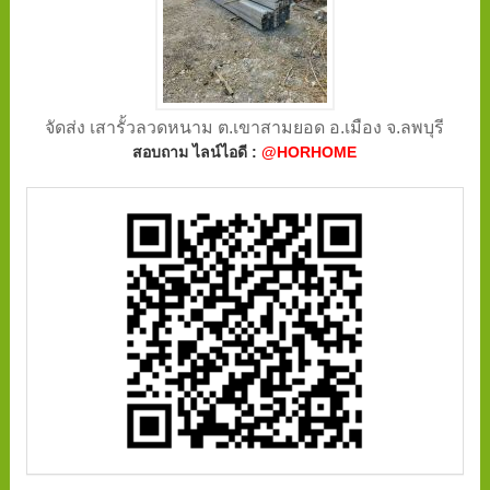
จัดส่ง เสารั้วลวดหนาม ต.เขาสามยอด อ.เมือง จ.ลพบุรี
สอบถาม ไลน์ไอดี :
@HORHOME