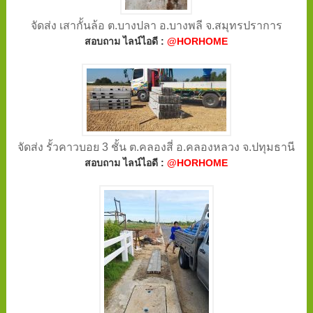
จัดส่ง เสากั้นล้อ ต.บางปลา อ.บางพลี จ.สมุทรปราการ
สอบถาม ไลน์ไอดี :
@HORHOME
จัดส่ง รั้วคาวบอย 3 ชั้น ต.คลองสี่ อ.คลองหลวง จ.ปทุมธานี
สอบถาม ไลน์ไอดี :
@HORHOME