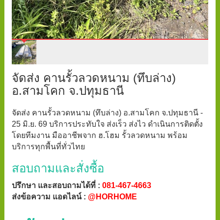
จัดส่ง คานรั้วลวดหนาม (ทึบล่าง)
อ.สามโคก จ.ปทุมธานี
จัดส่ง คานรั้วลวดหนาม (ทึบล่าง) อ.สามโคก จ.ปทุมธานี -
25 มิ.ย. 69 บริการประทับใจ ส่งเร็ว ส่งไว ดำเนินการติดตั้ง
โดยทีมงาน มืออาชีพจาก ฮ.โฮม รั้วลวดหนาม พร้อม
บริการทุกพื้นที่ทั่วไทย
สอบถามและสั่งซื้อ
ปรึกษา และสอบถามได้ที่ :
081-467-4663
ส่งข้อความ แอดไลน์ :
@HORHOME