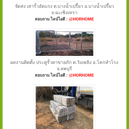
จัดส่ง เสารั้วอัดแรง ต.บางน้ำเปรี้ยว อ.บางน้ำเปรี้ยว
จ.ฉะเชิงเทรา
สอบถาม ไลน์ไอดี :
@HORHOME
ผลงานติดตั้ง ประตูรั้วตาข่ายถัก ต.วังเพลิง อ.โคกสำโรง
จ.ลพบุรี
สอบถาม ไลน์ไอดี :
@HORHOME