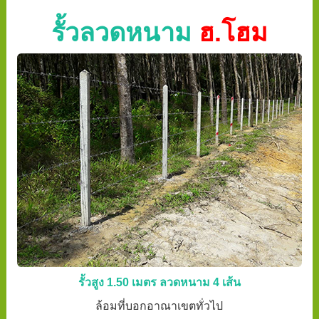
รั้วลวดหนาม
ฮ.โฮม
รั้วสูง 1.50 เมตร ลวดหนาม 4 เส้น
ล้อมที่บอกอาณาเขตทั่วไป