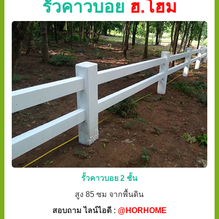
รั้วคาวบอย
ฮ.โฮม
รั้วคาวบอย 2 ชั้น
สูง 85 ซม จากพื้นดิน
สอบถาม ไลน์ไอดี :
@HORHOME