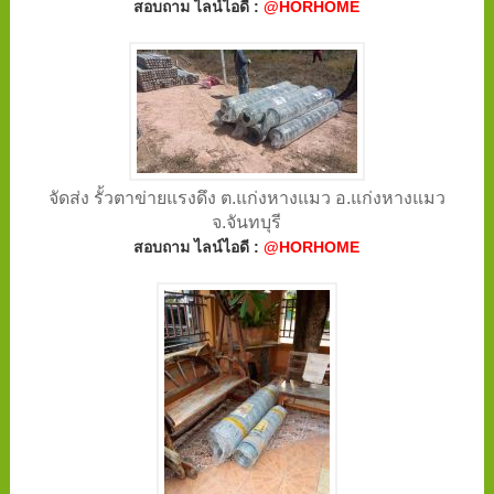
สอบถาม ไลน์ไอดี :
@HORHOME
จัดส่ง รั้วตาข่ายแรงดึง ต.แก่งหางแมว อ.แก่งหางแมว
จ.จันทบุรี
สอบถาม ไลน์ไอดี :
@HORHOME