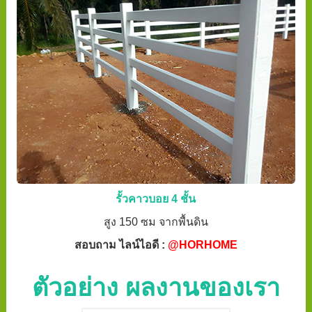
รั้วคาวบอย 4 ชั้น
สูง 150 ซม จากพื้นดิน
สอบถาม ไลน์ไอดี :
@HORHOME
ตัวอย่าง ผลงานของเรา