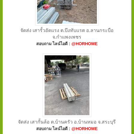
จัดส่ง เสารั้วอัดแรง ต.บึงทับแรต อ.ลานกระบือ
จ.กำแพงเพชร
สอบถาม ไลน์ไอดี :
@HORHOME
จัดส่ง เสากั้นล้อ ต.บ้านครัว อ.บ้านหมอ จ.สระบุรี
สอบถาม ไลน์ไอดี :
@HORHOME