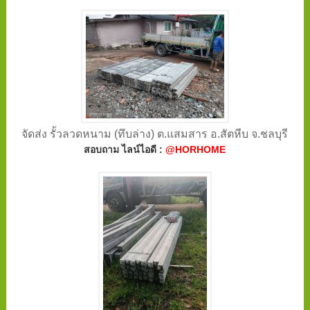
จัดส่ง รั้วลวดหนาม (ทึบล่าง) ต.แสมสาร อ.สัตหีบ จ.ชลบุรี
สอบถาม ไลน์ไอดี :
@HORHOME