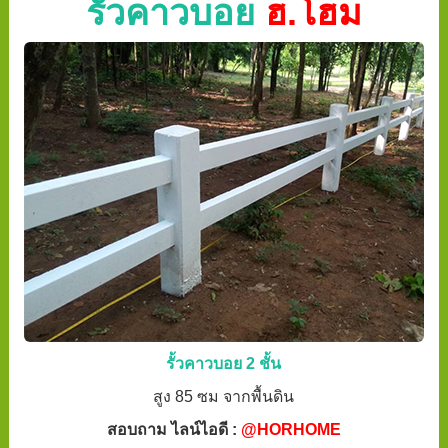
รั้วคาวบอย
ฮ.โฮม
รั้วคาวบอย 2 ชั้น
สูง 85 ซม จากพื้นดิน
สอบถาม ไลน์ไอดี :
@HORHOME