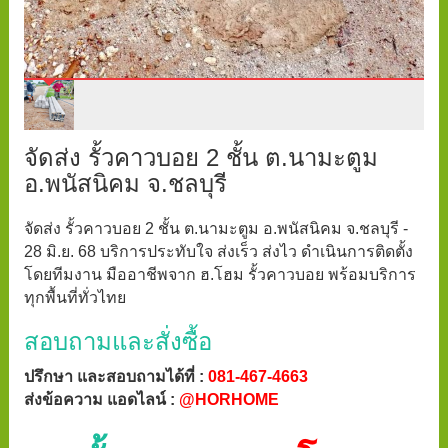
จัดส่ง รั้วคาวบอย 2 ชั้น ต.นามะตูม
อ.พนัสนิคม จ.ชลบุรี
จัดส่ง รั้วคาวบอย 2 ชั้น ต.นามะตูม อ.พนัสนิคม จ.ชลบุรี -
28 มิ.ย. 68 บริการประทับใจ ส่งเร็ว ส่งไว ดำเนินการติดตั้ง
โดยทีมงาน มืออาชีพจาก ฮ.โฮม รั้วคาวบอย พร้อมบริการ
ทุกพื้นที่ทั่วไทย
สอบถามและสั่งซื้อ
ปรึกษา และสอบถามได้ที่ :
081-467-4663
ส่งข้อความ แอดไลน์ :
@HORHOME