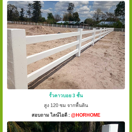
รั้วคาวบอย 3 ชั้น
สูง 120 ซม จากพื้นดิน
สอบถาม ไลน์ไอดี :
@HORHOME