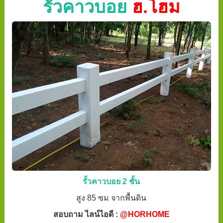
รั้วคาวบอย
ฮ.โฮม
รั้วคาวบอย 2 ชั้น
สูง 85 ซม จากพื้นดิน
สอบถาม ไลน์ไอดี :
@HORHOME