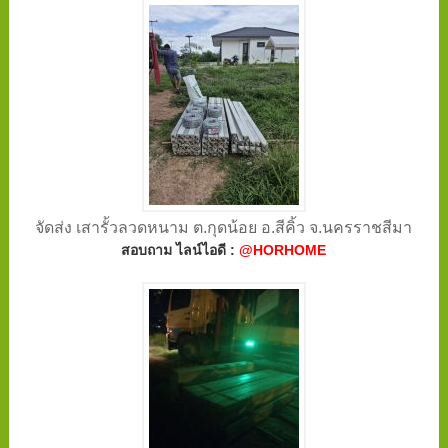
จัดส่ง เสารั้วลวดหนาม ต.กุดน้อย อ.สีคิ้ว จ.นครราชสีมา
สอบถาม ไลน์ไอดี :
@HORHOME