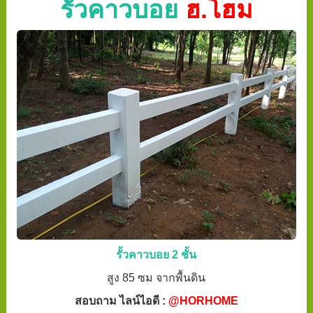
รั้วคาวบอย
ฮ.โฮม
รั้วคาวบอย 2 ชั้น
สูง 85 ซม จากพื้นดิน
สอบถาม ไลน์ไอดี :
@HORHOME