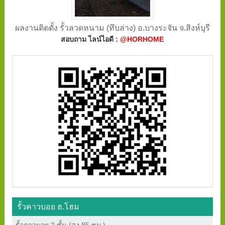
ผลงานติดตั้ง รั้วลวดหนาม (ทึบล่าง) อ.บางระจัน จ.สิงห์บุรี
สอบถาม ไลน์ไอดี :
@HORHOME
รั้วคาวบอย ฮ.โฮม