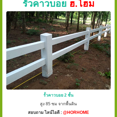
รั้วคาวบอย
ฮ.โฮม
รั้วคาวบอย 2 ชั้น
สูง 85 ซม จากพื้นดิน
สอบถาม ไลน์ไอดี :
@HORHOME