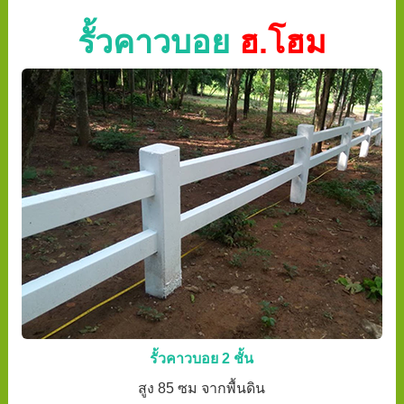
รั้วคาวบอย
ฮ.โฮม
รั้วคาวบอย 2 ชั้น
สูง 85 ซม จากพื้นดิน