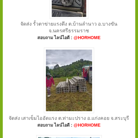
จัดส่ง รั้วตาข่ายแรงดึง ต.บ้านลำนาว อ.บางขัน
จ.นครศรีธรรมราช
สอบถาม ไลน์ไอดี :
@HORHOME
จัดส่ง เสาเข็มไออัดแรง ต.ท่ามะปราง อ.แก่งคอย จ.สระบุรี
สอบถาม ไลน์ไอดี :
@HORHOME