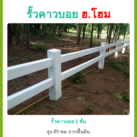
รั้วคาวบอย
ฮ.โฮม
รั้วคาวบอย 2 ชั้น
สูง 85 ซม จากพื้นดิน