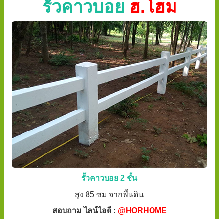
รั้วคาวบอย
ฮ.โฮม
รั้วคาวบอย 2 ชั้น
สูง 85 ซม จากพื้นดิน
สอบถาม ไลน์ไอดี :
@HORHOME