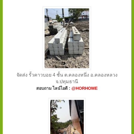
จัดส่ง รั้วคาวบอย 4 ชั้น ต.คลองหนึ่ง อ.คลองหลวง
จ.ปทุมธานี
สอบถาม ไลน์ไอดี :
@HORHOME