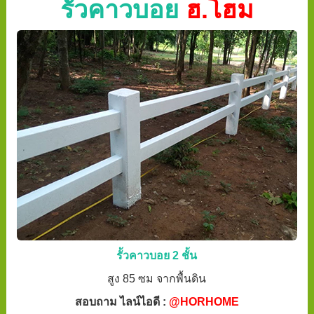
รั้วคาวบอย
ฮ.โฮม
รั้วคาวบอย 2 ชั้น
สูง 85 ซม จากพื้นดิน
สอบถาม ไลน์ไอดี :
@HORHOME