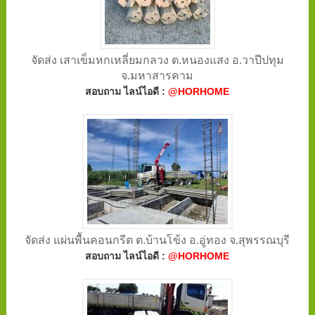
จัดส่ง เสาเข็มหกเหลี่ยมกลวง ต.หนองแสง อ.วาปีปทุม
จ.มหาสารคาม
สอบถาม ไลน์ไอดี :
@HORHOME
จัดส่ง แผ่นพื้นคอนกรีต ต.บ้านโข้ง อ.อู่ทอง จ.สุพรรณบุรี
สอบถาม ไลน์ไอดี :
@HORHOME