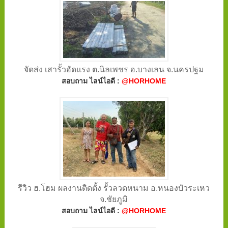
จัดส่ง เสารั้วอัดแรง ต.นิลเพชร อ.บางเลน จ.นครปฐม
สอบถาม ไลน์ไอดี :
@HORHOME
รีวิว ฮ.โฮม ผลงานติดตั้ง รั้วลวดหนาม อ.หนองบัวระเหว
จ.ชัยภูมิ
สอบถาม ไลน์ไอดี :
@HORHOME