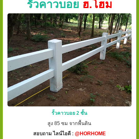
รั้วคาวบอย
ฮ.โฮม
รั้วคาวบอย 2 ชั้น
สูง 85 ซม จากพื้นดิน
สอบถาม ไลน์ไอดี :
@HORHOME