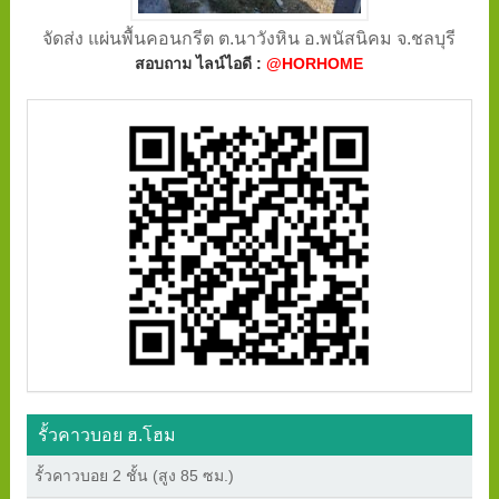
จัดส่ง แผ่นพื้นคอนกรีต ต.นาวังหิน อ.พนัสนิคม จ.ชลบุรี
สอบถาม ไลน์ไอดี :
@HORHOME
รั้วคาวบอย ฮ.โฮม
รั้วคาวบอย 2 ชั้น (สูง 85 ซม.)