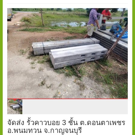
จัดส่ง รั้วคาวบอย 3 ชั้น ต.ดอนตาเพชร
อ.พนมทวน จ.กาญจนบุรี