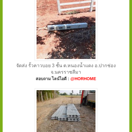
จัดส่ง รั้วคาวบอย 3 ชั้น ต.หนองนํ้าแดง อ.ปากช่อง
จ.นครราชสีมา
สอบถาม ไลน์ไอดี :
@HORHOME