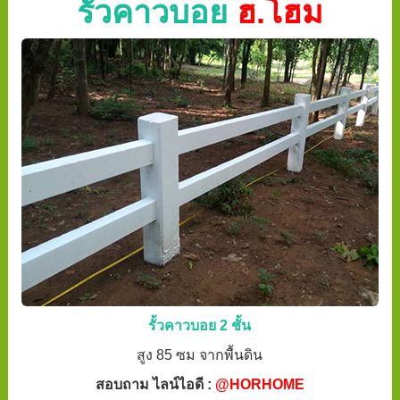
รั้วคาวบอย
ฮ.โฮม
รั้วคาวบอย 2 ชั้น
สูง 85 ซม จากพื้นดิน
สอบถาม ไลน์ไอดี :
@HORHOME