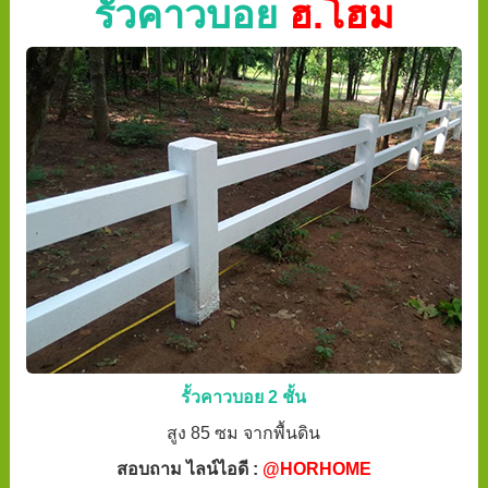
รั้วคาวบอย
ฮ.โฮม
รั้วคาวบอย 2 ชั้น
สูง 85 ซม จากพื้นดิน
สอบถาม ไลน์ไอดี :
@HORHOME