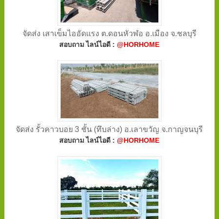
จัดส่ง เสาเข็มไออัดแรง ต.ดอนหัวฬอ อ.เมือง จ.ชลบุรี
สอบถาม ไลน์ไอดี :
@HORHOME
จัดส่ง รั้วคาวบอย 3 ชั้น (ทึบล่าง) อ.เลาขวัญ จ.กาญจนบุรี
สอบถาม ไลน์ไอดี :
@HORHOME