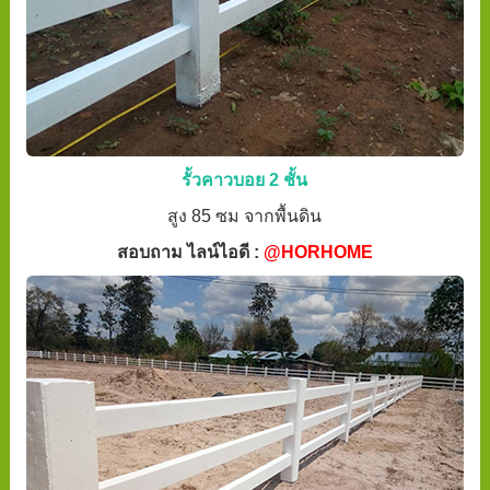
รั้วคาวบอย 2 ชั้น
สูง 85 ซม จากพื้นดิน
สอบถาม ไลน์ไอดี :
@HORHOME