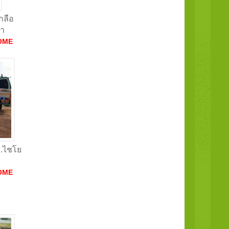
กลือ
รา
OME
อ.ไชโย
OME