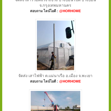
จ.กรุงเทพมหานคร
สอบถาม ไลน์ไอดี :
@HORHOME
จัดส่ง เสาไฟฟ้า ต.แม่นาเรือ อ.เมือง จ.พะเยา
สอบถาม ไลน์ไอดี :
@HORHOME