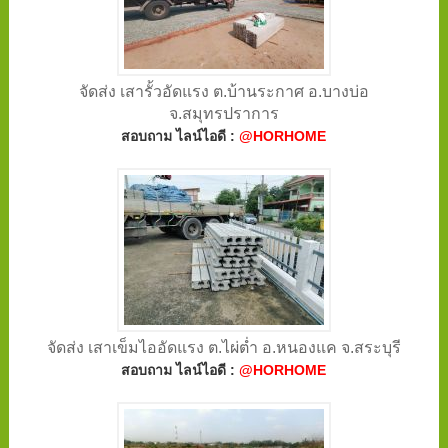
จัดส่ง เสารั้วอัดแรง ต.บ้านระกาศ อ.บางบ่อ
จ.สมุทรปราการ
สอบถาม ไลน์ไอดี :
@HORHOME
จัดส่ง เสาเข็มไออัดแรง ต.ไผ่ต่ำ อ.หนองแค จ.สระบุรี
สอบถาม ไลน์ไอดี :
@HORHOME