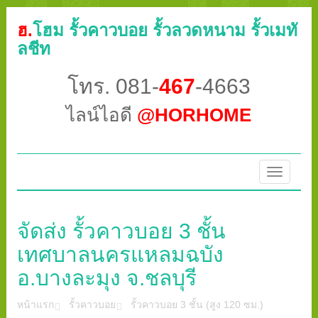
ฮ.
โฮม รั้วคาวบอย รั้วลวดหนาม รั้วเมทั
ลชีท
โทร. 081-
467
-4663
ไลน์ไอดี
@HORHOME
Toggle
navigatio
จัดส่ง รั้วคาวบอย 3 ชั้น
เทศบาลนครแหลมฉบัง
อ.บางละมุง จ.ชลบุรี
หน้าแรก
รั้วคาวบอย
รั้วคาวบอย 3 ชั้น (สูง 120 ซม.)