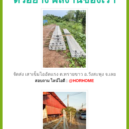
จัดส่ง เสาเข็มไออัดแรง ต.ทรายขาว อ.วังสะพุง จ.เลย
สอบถาม ไลน์ไอดี :
@HORHOME