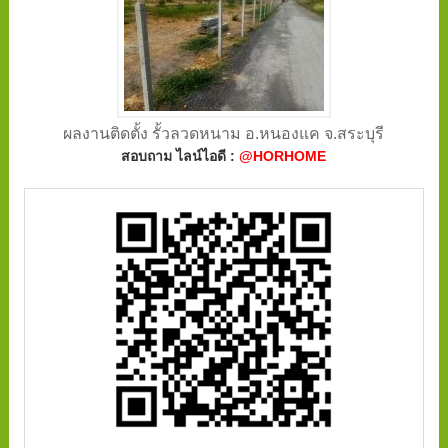
ผลงานติดตั้ง รั้วลวดหนาม อ.หนองแค จ.สระบุรี
สอบถาม ไลน์ไอดี :
@HORHOME