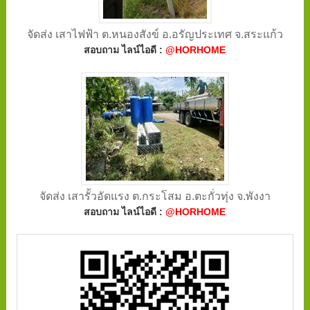
จัดส่ง เสาไฟฟ้า ต.หนองสังข์ อ.อรัญประเทศ จ.สระแก้ว
สอบถาม ไลน์ไอดี :
@HORHOME
จัดส่ง เสารั้วอัดแรง ต.กระโสม อ.ตะกั่วทุ่ง จ.พังงา
สอบถาม ไลน์ไอดี :
@HORHOME