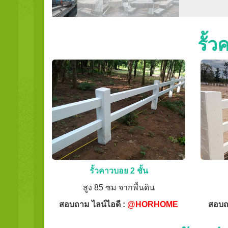
รั้
รั้วคาวบอย 2 ชั้น
สูง 85 ซม จากพื้นดิน
สอบถาม ไลน์ไอดี :
@HORHOME
สอบถ