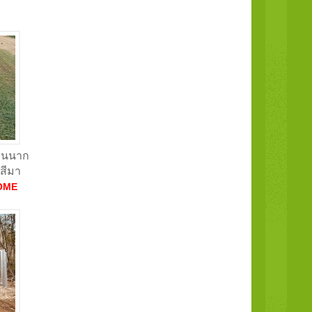
บุนนาก
สีมา
OME