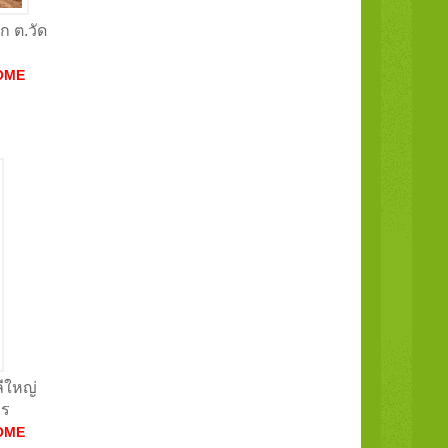
ก ต.วัด
OME
ลีใหญ่
าร
OME