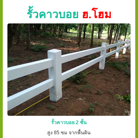
รั้วคาวบอย
ฮ.โฮม
รั้วคาวบอย 2 ชั้น
สูง 85 ซม จากพื้นดิน