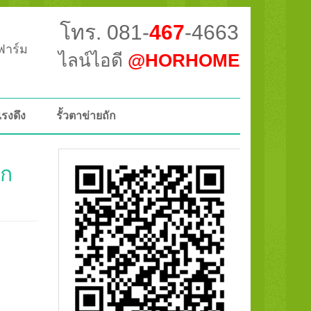
โทร. 081-
467
-4663
วฟาร์ม
ไลน์ไอดี
@HORHOME
แรงดึง
รั้วตาข่ายถัก
ยก