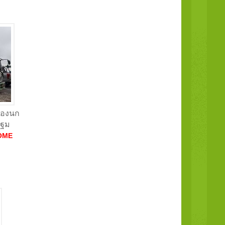
คลองนก
ปฐม
OME