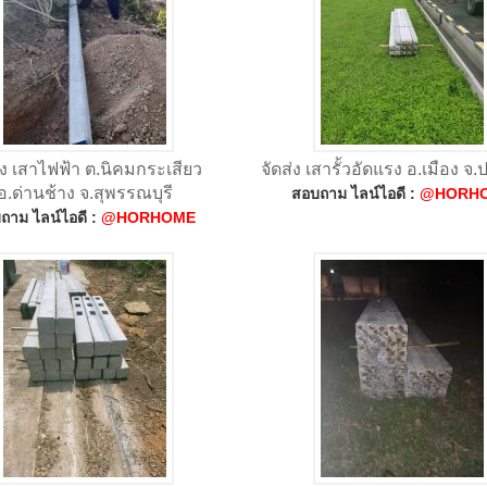
่ง เสาไฟฟ้า ต.นิคมกระเสียว
จัดส่ง เสารั้วอัดแรง อ.เมือง จ.
อ.ด่านช้าง จ.สุพรรณบุรี
สอบถาม ไลน์ไอดี :
@HORH
ถาม ไลน์ไอดี :
@HORHOME