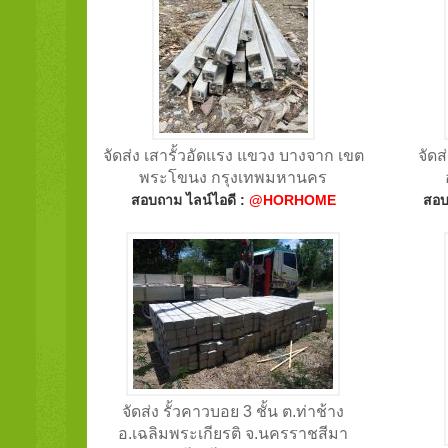
จัดส่ง เสารั้วอัดแรง แขวง บางจาก เขต
จัดส
พระโขนง กรุงเทพมหานคร
สอบถาม ไลน์ไอดี :
@HORHOME
สอบ
จัดส่ง รั้วคาวบอย 3 ชั้น ต.ท่าช้าง
อ.เฉลิมพระเกียรติ จ.นครราชสีมา