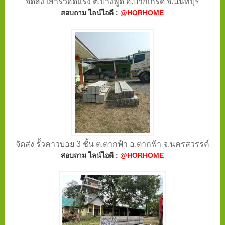
จัดส่ง เสารั้วอัดแรง ต.บางพูด อ.ปากเกร็ด จ.นนทบุรี
สอบถาม ไลน์ไอดี :
@HORHOME
จัดส่ง รั้วคาวบอย 3 ชั้น ต.ตากฟ้า อ.ตากฟ้า จ.นครสวรรค์
สอบถาม ไลน์ไอดี :
@HORHOME