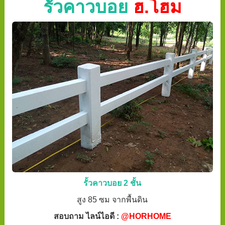
รั้วคาวบอย
ฮ.โฮม
รั้วคาวบอย 2 ชั้น
สูง 85 ซม จากพื้นดิน
สอบถาม ไลน์ไอดี :
@HORHOME