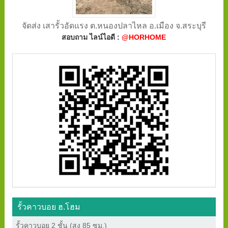
จัดส่ง เสารั้วอัดแรง ต.หนองปลาไหล อ.เมือง จ.สระบุรี
สอบถาม ไลน์ไอดี :
@HORHOME
รั้วคาวบอย ฮ.โฮม
รั้วคาวบอย 2 ชั้น (สูง 85 ซม.)