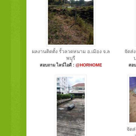
ผลงานติดตั้ง รั้วลวดหนาม อ.เมิอง จ.ล
จัดส่
พบุุรี
สอบถาม ไลน์ไอดี :
@HORHOME
สอบ
จัดส