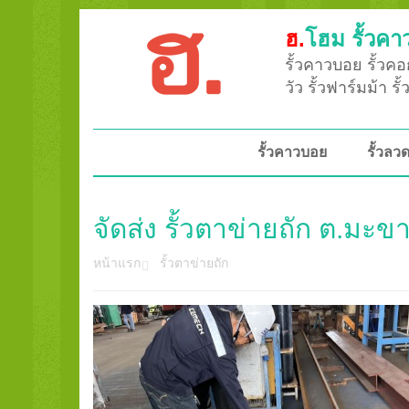
ฮ.
โฮม รั้วคา
รั้วคาวบอย รั้วคอก
วัว รั้วฟาร์มม้า ร
รั้วคาวบอย
รั้วล
จัดส่ง รั้วตาข่ายถัก ต.มะ
หน้าแรก
รั้วตาข่ายถัก