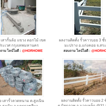
ง เสากั้นล้อ แขวง ดอกไม้ เขต
ผลงานติดตั้ง รั้วคาวบอย 3 ชั้
ประเวศ กรุงเทพมหานคร
มะปราง อ.แก่งคอย จ.สระบ
ถาม ไลน์ไอดี :
@HORHOME
สอบถาม ไลน์ไอดี :
@HORH
ผลงานติดตั้ง รั้วคาวบอย 2 ช
่ง เสารั้วลวดหนาม ต.สูงเนิน
ต.มิตรภาพ อ.มวกเหล็ก @31 ม
อ.สูงเนิน จ.นครราชสีมา