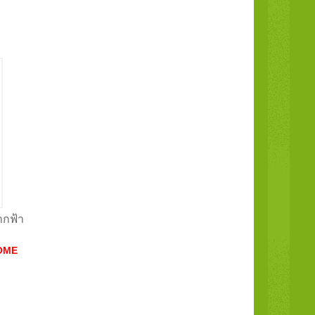
ากฟ้า
OME