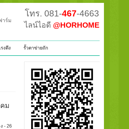
โทร. 081-
467
-4663
วฟาร์ม
ไลน์ไอดี
@HORHOME
แรงดึง
รั้วตาข่ายถัก
นิคม
ง - 26