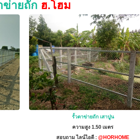
ตาข่ายถัก
ฮ.โฮม
รั้วตาข่ายถัก เสาปูน
ความสูง 1.50 เมตร
สอบถาม ไลน์ไอดี :
@HORHOME