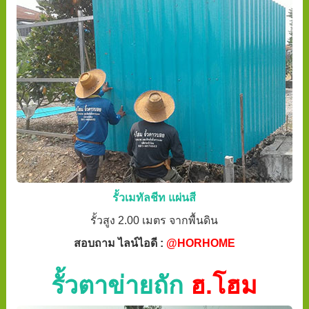
รั้วเมทัลชีท แผ่นสี
รั้วสูง 2.00 เมตร จากพื้นดิน
สอบถาม ไลน์ไอดี :
@HORHOME
รั้วตาข่ายถัก
ฮ.โฮม