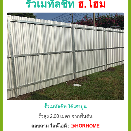
รั้วเมทัลชีท
ฮ.โฮม
รั้วเมทัลชีท ใช้เสาปูน
รั้วสูง 2.00 เมตร จากพื้นดิน
สอบถาม ไลน์ไอดี :
@HORHOME