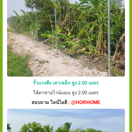
รั้วแรงดึง เสาเหล็ก สูง 2.00 เมตร
ใช้ตาข่ายไวน์แมน สูง 2.00 เมตร
สอบถาม ไลน์ไอดี :
@HORHOME