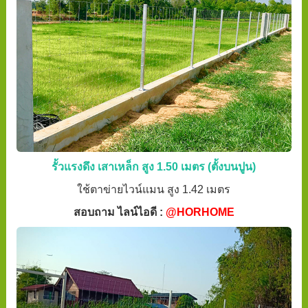
รั้วแรงดึง เสาเหล็ก สูง 1.50 เมตร (ตั้งบนปูน)
ใช้ตาข่ายไวน์แมน สูง 1.42 เมตร
สอบถาม ไลน์ไอดี :
@HORHOME