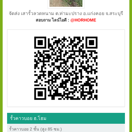
จัดส่ง เสารั้วลวดหนาม ต.ท่ามะปราง อ.แก่งคอย จ.สระบุรี
สอบถาม ไลน์ไอดี :
@HORHOME
รั้วคาวบอย ฮ.โฮม
รั้วคาวบอย 2 ชั้น (สูง 85 ซม.)