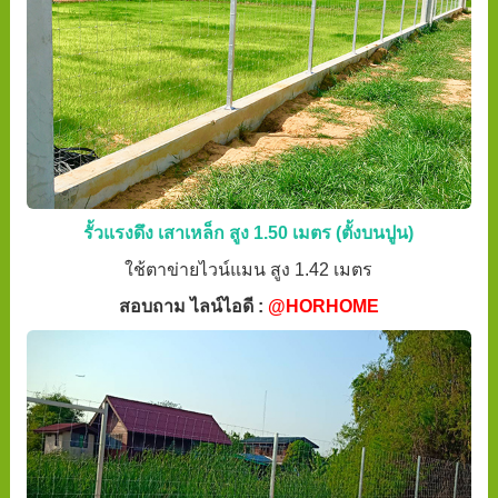
รั้วแรงดึง เสาเหล็ก สูง 1.50 เมตร (ตั้งบนปูน)
ใช้ตาข่ายไวน์แมน สูง 1.42 เมตร
สอบถาม ไลน์ไอดี :
@HORHOME