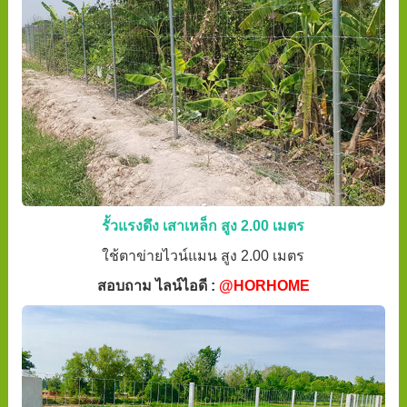
รั้วแรงดึง เสาเหล็ก สูง 2.00 เมตร
ใช้ตาข่ายไวน์แมน สูง 2.00 เมตร
สอบถาม ไลน์ไอดี :
@HORHOME