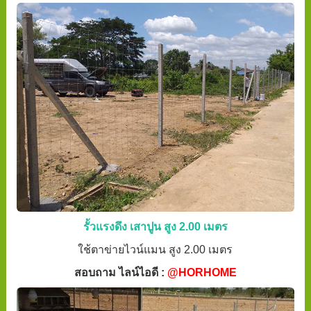
รั้วแรงดึง เสาปูน สูง 2.00 เมตร
ใช้ตาข่ายไวน์แมน สูง 2.00 เมตร
สอบถาม ไลน์ไอดี :
@HORHOME