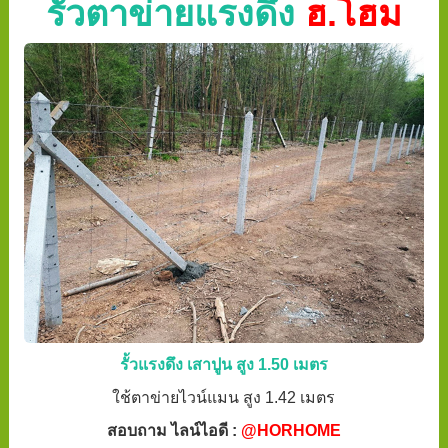
รั้วตาข่ายแรงดึง
ฮ.โฮม
รั้วแรงดึง เสาปูน สูง 1.50 เมตร
ใช้ตาข่ายไวน์แมน สูง 1.42 เมตร
สอบถาม ไลน์ไอดี :
@HORHOME