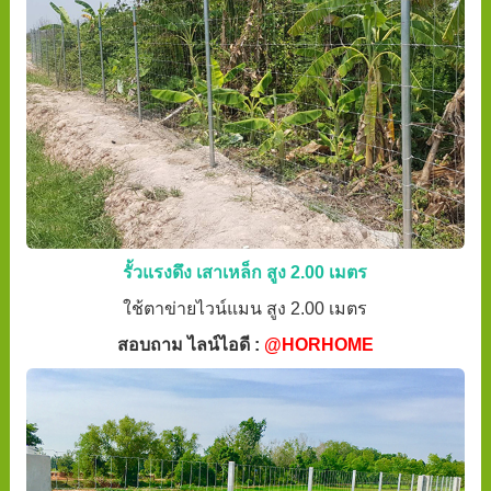
รั้วแรงดึง เสาเหล็ก สูง 2.00 เมตร
ใช้ตาข่ายไวน์แมน สูง 2.00 เมตร
สอบถาม ไลน์ไอดี :
@HORHOME