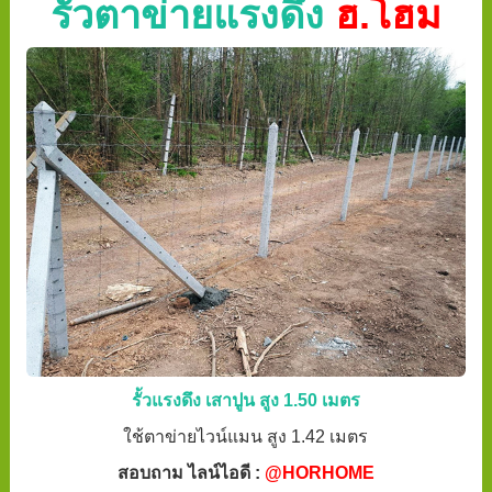
รั้วตาข่ายแรงดึง
ฮ.โฮม
รั้วแรงดึง เสาปูน สูง 1.50 เมตร
ใช้ตาข่ายไวน์แมน สูง 1.42 เมตร
สอบถาม ไลน์ไอดี :
@HORHOME