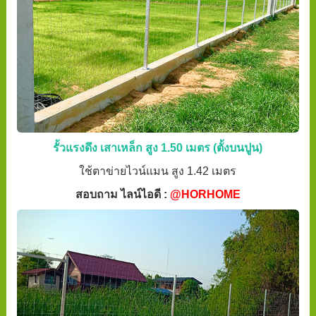
รั้วแรงดึง เสาเหล็ก สูง 1.50 เมตร (ตั้งบนปูน)
ใช้ตาข่ายไวน์แมน สูง 1.42 เมตร
สอบถาม ไลน์ไอดี :
@HORHOME