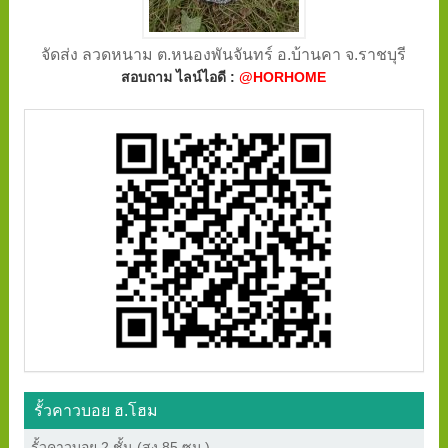
จัดส่ง ลวดหนาม ต.หนองพันจันทร์ อ.บ้านคา จ.ราชบุรี
สอบถาม ไลน์ไอดี :
@HORHOME
รั้วคาวบอย ฮ.โฮม
รั้วคาวบอย 2 ชั้น (สูง 85 ซม.)