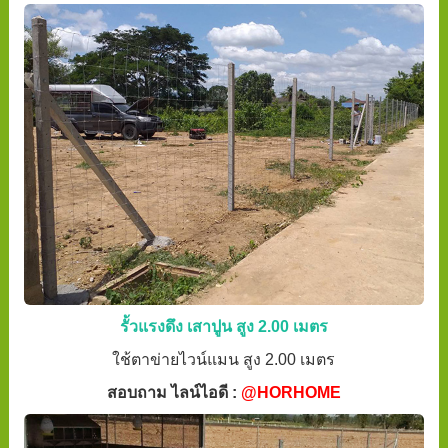
รั้วแรงดึง เสาปูน สูง 2.00 เมตร
ใช้ตาข่ายไวน์แมน สูง 2.00 เมตร
สอบถาม ไลน์ไอดี :
@HORHOME