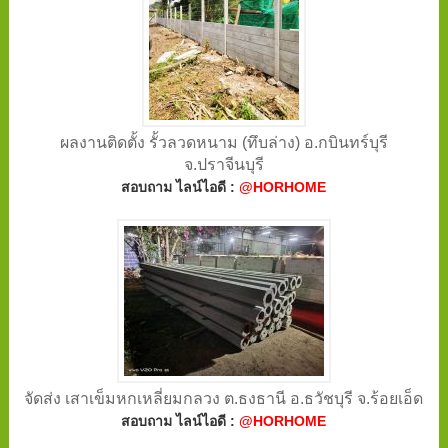
ผลงานติดตั้ง รั้วลวดหนาม (ทึบล่าง) อ.กบินทร์บุรี
จ.ปราจีนบุรี
สอบถาม ไลน์ไอดี :
@HORHOME
จัดส่ง เสาเข็มหกเหลี่ยมกลวง ต.ธงธานี อ.ธวัชบุรี จ.ร้อยเอ็ด
สอบถาม ไลน์ไอดี :
@HORHOME