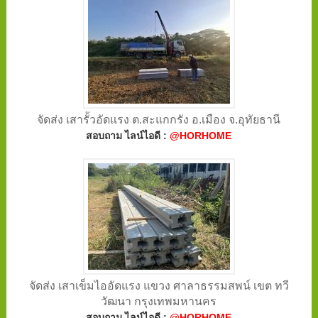
จัดส่ง เสารั้วอัดแรง ต.สะแกกรัง อ.เมือง จ.อุทัยธานี
สอบถาม ไลน์ไอดี :
@HORHOME
จัดส่ง เสาเข็มไออัดแรง แขวง ศาลาธรรมสพน์ เขต ทวี
วัฒนา กรุงเทพมหานคร
สอบถาม ไลน์ไอดี :
@HORHOME