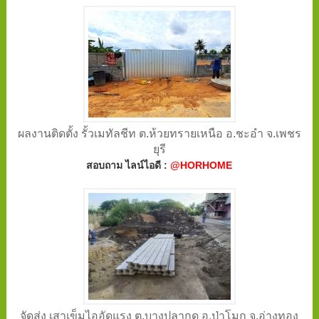
ผลงานติดตั้ง รั้วเมทัลชีท ต.ห้วยทรายเหนือ อ.ชะอำ จ.เพชร
ยุรี
สอบถาม ไลน์ไอดี :
@HORHOME
จัดส่ง เสาเข็มไออัดแรง ต.บางปลากด อ.ป่าโมก จ.อ่างทอง