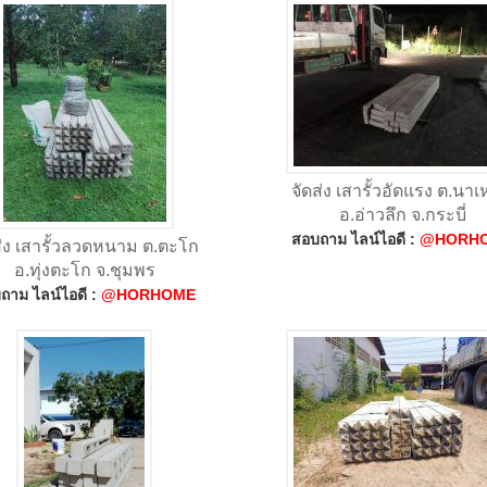
จัดส่ง เสารั้วอัดแรง ต.นาเ
อ.อ่าวลึก จ.กระบี่
สอบถาม ไลน์ไอดี :
@HORH
ส่ง เสารั้วลวดหนาม ต.ตะโก
อ.ทุ่งตะโก จ.ชุมพร
ถาม ไลน์ไอดี :
@HORHOME