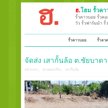
ฮ.
โฮม รั้วคา
รั้วคาวบอย รั้วคอก
วัว รั้วฟาร์มม้า ร
รั้วคาวบอย
รั้วล
จัดส่ง เสากั้นล้อ ต.ชัยบาด
หน้าแรก
เสาคอนกรีต
เสากั้นล้อ