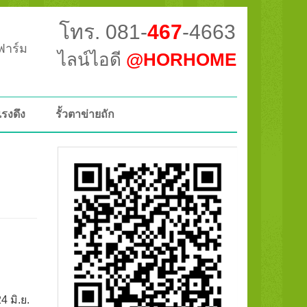
โทร. 081-
467
-4663
วฟาร์ม
ไลน์ไอดี
@HORHOME
แรงดึง
รั้วตาข่ายถัก
4 มิ.ย.