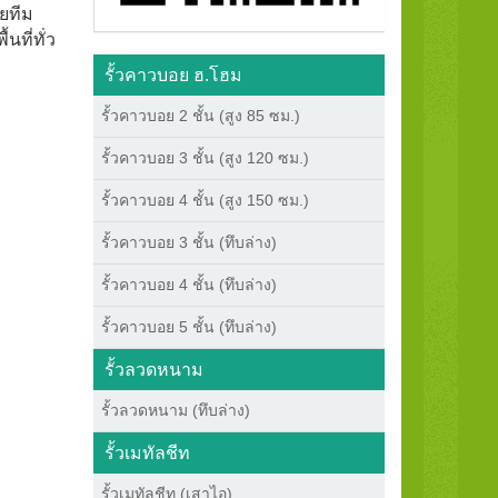
ดยทีม
นที่ทั่ว
รั้วคาวบอย ฮ.โฮม
รั้วคาวบอย 2 ชั้น (สูง 85 ซม.)
รั้วคาวบอย 3 ชั้น (สูง 120 ซม.)
รั้วคาวบอย 4 ชั้น (สูง 150 ซม.)
รั้วคาวบอย 3 ชั้น (ทึบล่าง)
รั้วคาวบอย 4 ชั้น (ทึบล่าง)
รั้วคาวบอย 5 ชั้น (ทึบล่าง)
รั้วลวดหนาม
รั้วลวดหนาม (ทึบล่าง)
รั้วเมทัลชีท
รั้วเมทัลชีท (เสาไอ)