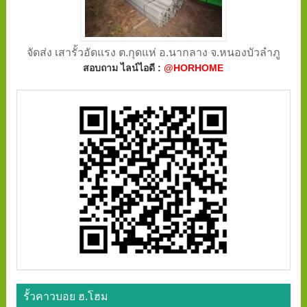
จัดส่ง เสารั้วอัดแรง ต.กุดแห่ อ.นากลาง จ.หนองบัวลำภู
สอบถาม ไลน์ไอดี :
@HORHOME
รั้วคาวบอย ฮ.โฮม