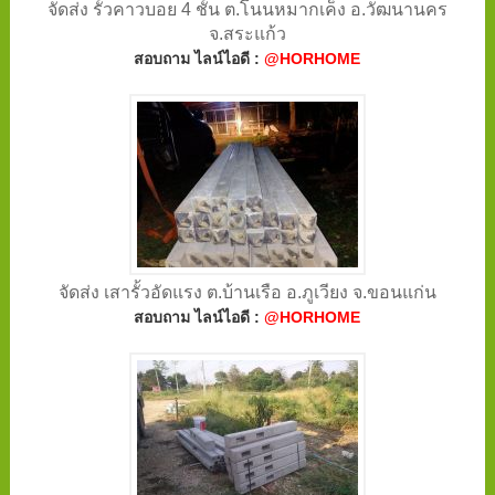
จัดส่ง รั้วคาวบอย 4 ชั้น ต.โนนหมากเค็ง อ.วัฒนานคร
จ.สระแก้ว
สอบถาม ไลน์ไอดี :
@HORHOME
จัดส่ง เสารั้วอัดแรง ต.บ้านเรือ อ.ภูเวียง จ.ขอนแก่น
สอบถาม ไลน์ไอดี :
@HORHOME