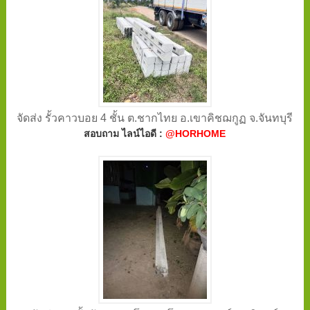
จัดส่ง รั้วคาวบอย 4 ชั้น ต.ชากไทย อ.เขาคิชฌกูฏ จ.จันทบุรี
สอบถาม ไลน์ไอดี :
@HORHOME