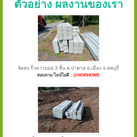
ตัวอย่าง ผลงานของเรา
จัดส่ง รั้วคาวบอย 3 ชั้น ต.ป่าตาล อ.เมือง จ.ลพบุรี
สอบถาม ไลน์ไอดี :
@HORHOME