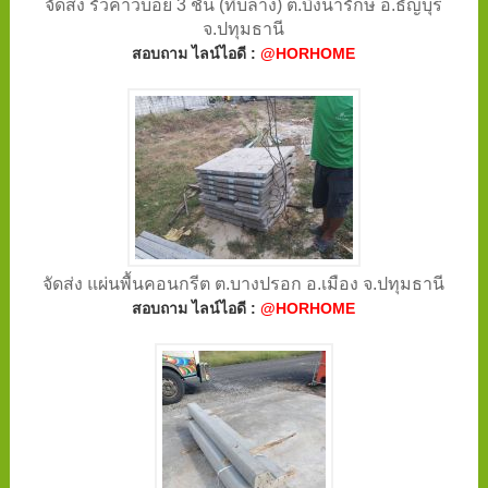
จัดส่ง รั้วคาวบอย 3 ชั้น (ทึบล่าง) ต.บึงน้ำรักษ์ อ.ธัญบุรี
จ.ปทุมธานี
สอบถาม ไลน์ไอดี :
@HORHOME
จัดส่ง แผ่นพื้นคอนกรีต ต.บางปรอก อ.เมือง จ.ปทุมธานี
สอบถาม ไลน์ไอดี :
@HORHOME