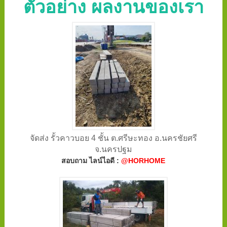
ตัวอย่าง ผลงานของเรา
จัดส่ง รั้วคาวบอย 4 ชั้น ต.ศรีษะทอง อ.นครชัยศรี
จ.นครปฐม
สอบถาม ไลน์ไอดี :
@HORHOME