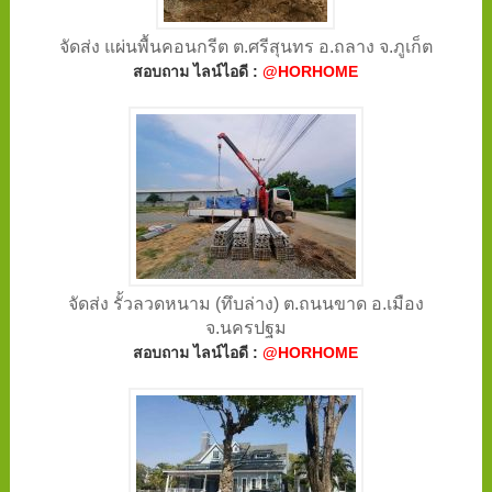
จัดส่ง แผ่นพื้นคอนกรีต ต.ศรีสุนทร อ.ถลาง จ.ภูเก็ต
สอบถาม ไลน์ไอดี :
@HORHOME
จัดส่ง รั้วลวดหนาม (ทึบล่าง) ต.ถนนขาด อ.เมือง
จ.นครปฐม
สอบถาม ไลน์ไอดี :
@HORHOME