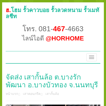
ฮ.
โฮม รั้วคาวบอย รั้วลวดหนาม รั้วเมทั
ลชีท
โทร. 081-
467
-4663
ไลน์ไอดี
@HORHOME
Toggle
navigatio
จัดส่ง เสากั้นล้อ ต.บางรัก
พัฒนา อ.บางบัวทอง จ.นนทบุรี
หน้าแรก
เสาคอนกรีต
เสากั้นล้อ