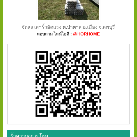
จัดส่ง เสารั้วอัดแรง ต.ป่าตาล อ.เมือง จ.ลพบุรี
สอบถาม ไลน์ไอดี :
@HORHOME
รั้วคาวบอย ฮ.โฮม