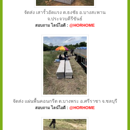
จัดส่ง เสารั้วอัดแรง ต.ธงชัย อ.บางสะพาน
จ.ประจวบคีรีขันธ์
สอบถาม ไลน์ไอดี :
@HORHOME
จัดส่ง แผ่นพื้นคอนกรีต ต.บางพระ อ.ศรีราชา จ.ชลบุรี
สอบถาม ไลน์ไอดี :
@HORHOME