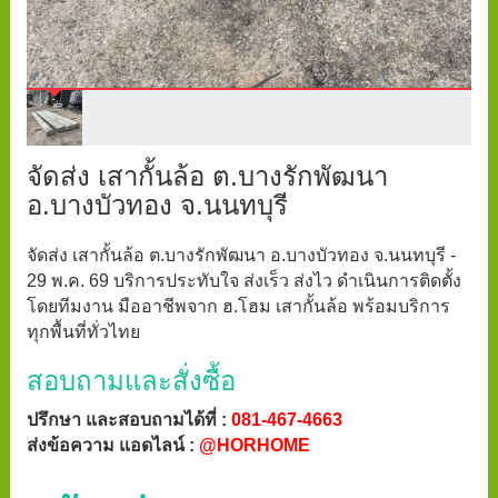
จัดส่ง เสากั้นล้อ ต.บางรักพัฒนา
อ.บางบัวทอง จ.นนทบุรี
จัดส่ง เสากั้นล้อ ต.บางรักพัฒนา อ.บางบัวทอง จ.นนทบุรี -
29 พ.ค. 69 บริการประทับใจ ส่งเร็ว ส่งไว ดำเนินการติดตั้ง
โดยทีมงาน มืออาชีพจาก ฮ.โฮม เสากั้นล้อ พร้อมบริการ
ทุกพื้นที่ทั่วไทย
สอบถามและสั่งซื้อ
ปรึกษา และสอบถามได้ที่ :
081-467-4663
ส่งข้อความ แอดไลน์ :
@HORHOME