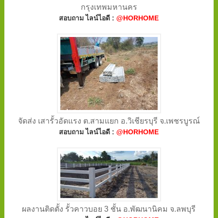
กรุงเทพมหานคร
สอบถาม ไลน์ไอดี :
@HORHOME
จัดส่ง เสารั้วอัดแรง ต.สามแยก อ.วิเชียรบุรี จ.เพชรบูรณ์
สอบถาม ไลน์ไอดี :
@HORHOME
ผลงานติดตั้ง รั้วคาวบอย 3 ชั้น อ.พัฒนานิคม จ.ลพบุรี