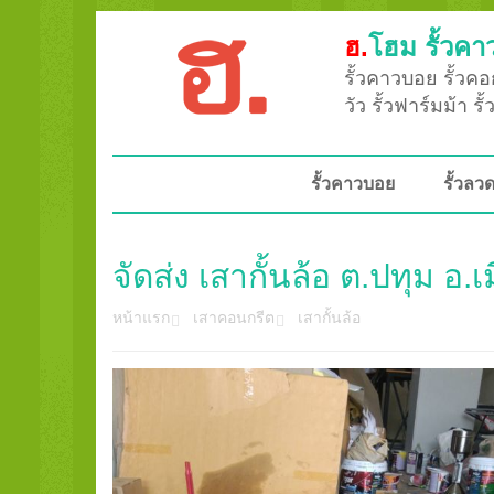
ฮ.
โฮม รั้วคา
รั้วคาวบอย รั้วคอก
วัว รั้วฟาร์มม้า ร
รั้วคาวบอย
รั้วล
จัดส่ง เสากั้นล้อ ต.ปทุม อ.
หน้าแรก
เสาคอนกรีต
เสากั้นล้อ