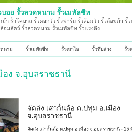
วบอย รั้วลวดหนาม รั้วเมทัลชีท
ม้า รั้วโคบาล รั้วคอกวัว รั้วฟาร์ม รั้วล้อมวัว รั้วล้อมม้า รั้
ั้วล้อมสัตว์ รั้วลวดหนาม รั้วเมทัลชีท รั้วแรงดึง
วดหนาม
รั้วเมทัลชีท
รั้วเสาไอ
รั้วทึบล่าง
รั้ว
เมือง จ.อุบลราชธานี
จัดส่ง เสากั้นล้อ ต.ปทุม อ.เมือง
จ.อุบลราชธานี
จัดส่ง เสากั้นล้อ ต.ปทุม อ.เมือง จ.อุบลราชธานี - 15 ม