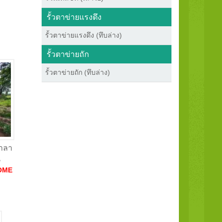
รั้วตาข่ายแรงดึง
รั้วตาข่ายแรงดึง (ทึบล่าง)
รั้วตาข่ายถัก
รั้วตาข่ายถัก (ทึบล่าง)
ศาลา
น
OME