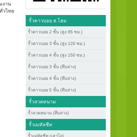
ีมงาน
ทั่วไทย
รั้วคาวบอย ฮ.โฮม
รั้วคาวบอย 2 ชั้น (สูง 85 ซม.)
รั้วคาวบอย 3 ชั้น (สูง 120 ซม.)
รั้วคาวบอย 4 ชั้น (สูง 150 ซม.)
รั้วคาวบอย 3 ชั้น (ทึบล่าง)
รั้วคาวบอย 4 ชั้น (ทึบล่าง)
รั้วคาวบอย 5 ชั้น (ทึบล่าง)
รั้วลวดหนาม
รั้วลวดหนาม (ทึบล่าง)
รั้วเมทัลชีท
รั้วเมทัลชีท (เสาไอ)