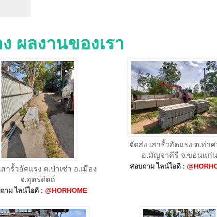
่าง ผลงานของเรา
จัดส่ง เสารั้วอัดแรง ต.ท่า
อ.มัญจาคีรี จ.ขอนแก่
สอบถาม ไลน์ไอดี :
@HORH
 เสารั้วอัดแรง ต.ป่าเซ่า อ.เมือง
จ.อุตรดิตถ์
ถาม ไลน์ไอดี :
@HORHOME