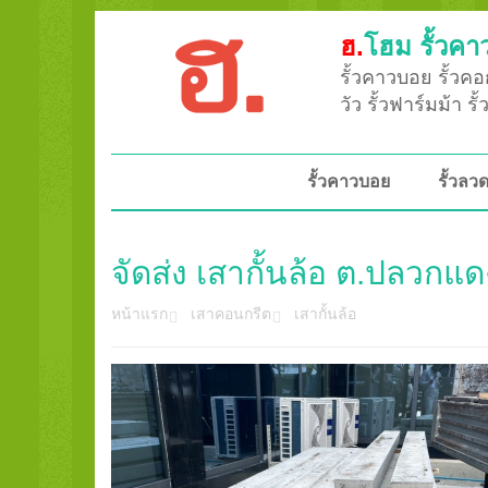
ฮ.
โฮม รั้วคา
รั้วคาวบอย รั้วคอก
วัว รั้วฟาร์มม้า ร
รั้วคาวบอย
รั้วล
จัดส่ง เสากั้นล้อ ต.ปลวก
หน้าแรก
เสาคอนกรีต
เสากั้นล้อ