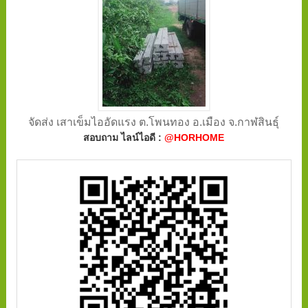
จัดส่ง เสาเข็มไออัดแรง ต.โพนทอง อ.เมือง จ.กาฬสินธุ์
สอบถาม ไลน์ไอดี :
@HORHOME