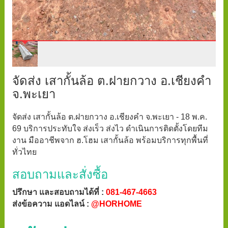
จัดส่ง เสากั้นล้อ ต.ฝายกวาง อ.เชียงคำ
จ.พะเยา
จัดส่ง เสากั้นล้อ ต.ฝายกวาง อ.เชียงคำ จ.พะเยา - 18 พ.ค.
69 บริการประทับใจ ส่งเร็ว ส่งไว ดำเนินการติดตั้งโดยทีม
งาน มืออาชีพจาก ฮ.โฮม เสากั้นล้อ พร้อมบริการทุกพื้นที่
ทั่วไทย
สอบถามและสั่งซื้อ
ปรึกษา และสอบถามได้ที่ :
081-467-4663
ส่งข้อความ แอดไลน์ :
@HORHOME