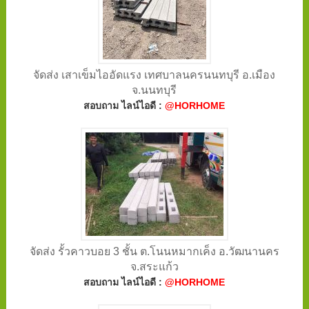
จัดส่ง เสาเข็มไออัดแรง เทศบาลนครนนทบุรี อ.เมือง
จ.นนทบุรี
สอบถาม ไลน์ไอดี :
@HORHOME
จัดส่ง รั้วคาวบอย 3 ชั้น ต.โนนหมากเค็ง อ.วัฒนานคร
จ.สระแก้ว
สอบถาม ไลน์ไอดี :
@HORHOME