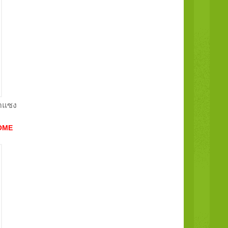
นาแซง
OME