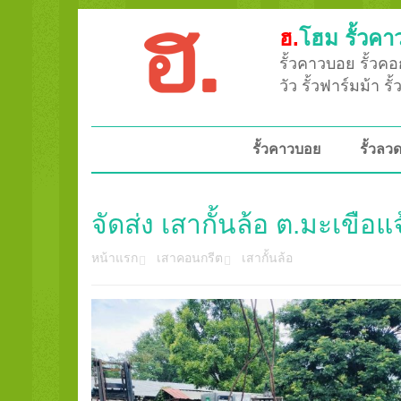
ฮ.
โฮม รั้วคา
รั้วคาวบอย รั้วคอก
วัว รั้วฟาร์มม้า ร
รั้วคาวบอย
รั้วล
จัดส่ง เสากั้นล้อ ต.มะเขือแ
หน้าแรก
เสาคอนกรีต
เสากั้นล้อ