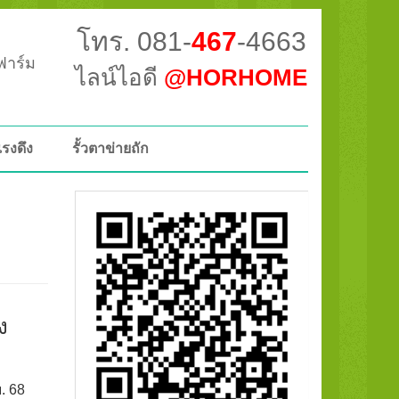
โทร. 081-
467
-4663
วฟาร์ม
ไลน์ไอดี
@HORHOME
แรงดึง
รั้วตาข่ายถัก
ง
ย. 68