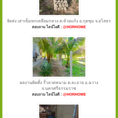
จัดส่ง เสาเข็มหกเหลี่ยมกลวง ต.ห้วยแก้ง อ.กุดชุม จ.ยโสธร
สอบถาม ไลน์ไอดี :
@HORHOME
ผลงานติดตั้ง รั้วลวดหนาม ต.ละอาย อ.ฉวาง
จ.นครศรีธรรมราช
สอบถาม ไลน์ไอดี :
@HORHOME