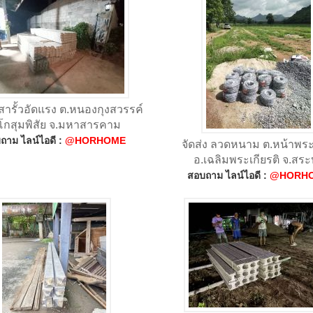
 เสารั้วอัดแรง ต.หนองกุงสวรรค์
โกสุมพิสัย จ.มหาสารคาม
ถาม ไลน์ไอดี :
@HORHOME
จัดส่ง ลวดหนาม ต.หน้าพร
อ.เฉลิมพระเกียรติ จ.สระบ
สอบถาม ไลน์ไอดี :
@HORH