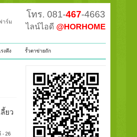
โทร. 081-
467
-4663
วฟาร์ม
ไลน์ไอดี
@HORHOME
แรงดึง
รั้วตาข่ายถัก
ลี้ยว
์ - 26