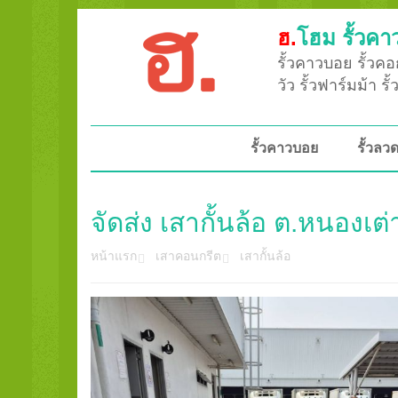
ฮ.
โฮม รั้วคา
รั้วคาวบอย รั้วคอก
วัว รั้วฟาร์มม้า ร
รั้วคาวบอย
รั้วล
จัดส่ง เสากั้นล้อ ต.หนองเต่
หน้าแรก
เสาคอนกรีต
เสากั้นล้อ