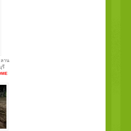
ะลาน
ุรี
OME